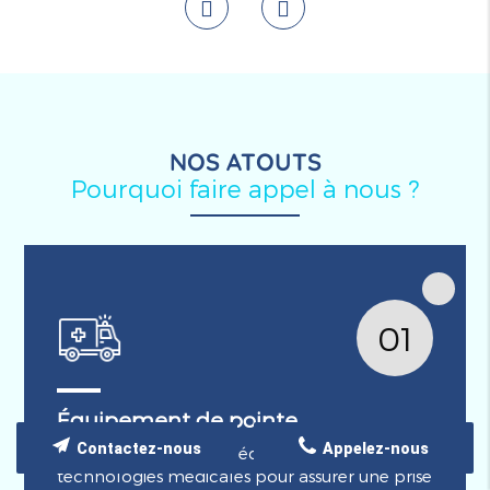
NOS ATOUTS
Pourquoi faire appel à nous ?
01
Équipement de pointe
Contactez-nous
Appelez-nous
Nos ambulances sont équipées des dernières
technologies médicales pour assurer une prise