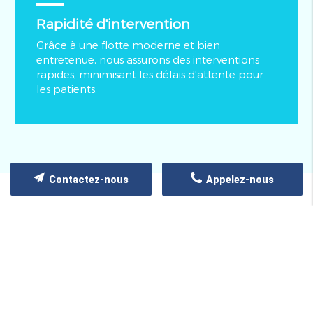
Rapidité d'intervention
Grâce à une flotte moderne et bien
entretenue, nous assurons des interventions
rapides, minimisant les délais d'attente pour
les patients.
Contactez-nous
Appelez-nous
QUELQUES PHOTOS
Découvrez notre galerie photos