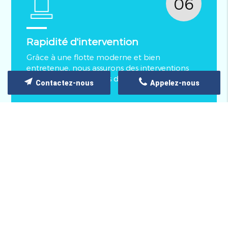
06
Rapidité d'intervention
Grâce à une flotte moderne et bien
entretenue, nous assurons des interventions
rapides, minimisant les délais d'attente pour
Contactez-nous
Appelez-nous
les patients.
QUELQUES PHOTOS
Découvrez notre galerie photos