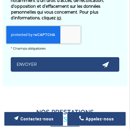
notamment d'un droit d'accès, de rectification,
d'opposition et d'effacement sur les données
personnelles qui vous concernent. Pour plus
d’informations, cliquez
ici
.
*
Champs obligatoires
NOS PRESTATIONS
Ambulances - VSL - Taxis - TPMR
Contactez-nous
Appelez-nous