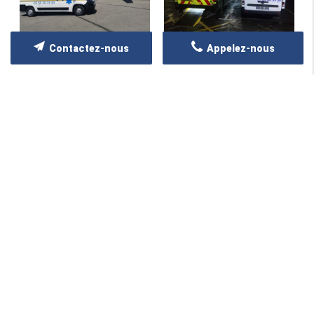
Contactez-nous
Appelez-nous
ZONE D'INTERVENTION
Nous intervenons sur toute la France
et l’Europe
LCB Ambulances intervient sur une large zone
couvrant de Limoges Métropole et l'est du
département de la Haute-Vienne avec nos 3
agences à FEYTIAT, CHATEUNEUF la Forêt et
Saint Sulpice Lauriere, offrant des services