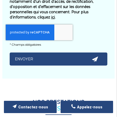
notamment d'un droit d'accès, de rectification,
d'opposition et d'effacement sur les données
personnelles qui vous concernent. Pour plus
d’informations, cliquez
ici
.
*
Champs obligatoires
NOS PRESTATIONS
Ambulances - VSL - Taxis - TPMR
Contactez-nous
Appelez-nous